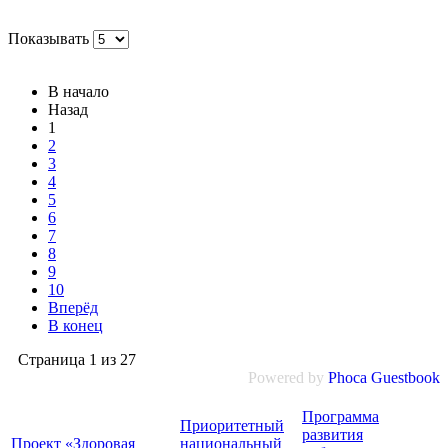
Показывать
В начало
Назад
1
2
3
4
5
6
7
8
9
10
Вперёд
В конец
Страница 1 из 27
Powered by
Phoca
Guestbook
Программа
Приоритетный
развития
Проект «Здоровая
национальный