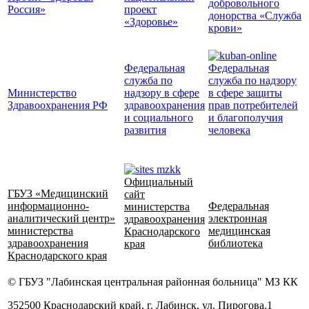
добровольного
Россия»
проект
донорства «Служба
«Здоровье»
крови»
Федеральная
Федеральная
служба по
служба по надзору
Министерство
надзору в сфере
в сфере защиты
Здравоохранения РФ
здравоохранения
прав потребителей
и социального
и благополучия
развития
человека
Официальный
ГБУЗ «Медицинский
сайт
информационно-
Федеральная
министерства
аналитический центр»
электронная
здравоохранения
министерства
медицинская
Краснодарского
здравоохранения
библиотека
края
Краснодарского края
© ГБУЗ "Лабинская центральная районная больница" МЗ КК
352500 Краснодарский край, г. Лабинск, ул. Пирогова,1