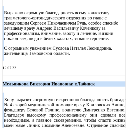
Выражаю огромную благодарность всему коллективу
травматолого-ортопедического отделения во главе с
заведующим Сергеем Николаевичем Рудь, особое спасибо
лечащему врачу Андрею Васильевичу Коченкову за
профессионализм, внимание, заботу и лечение. Низкий
поклон вам, люди в белых халатах, за ваше терпение.
С огромным уважением Суслова Наталья Леонидовна,
жительница Тамбовской области.
12.07.22
Мельникова Виктория Ивановна: г.Лабинск
Хочу выразить огромную искреннюю благодарность бригаде
№ 4 скорой медицинской помощи: врачу Криловских Алине,
фельдшеру Беловой Галине, водителю Дмитренко Евгению.
Благодаря высокому профессионализму они сделали все
необходимое, а главное своевременно, чтобы спасти жизнь
моей маме Линик Людмиле Алексеевне. Отдельное спасибо