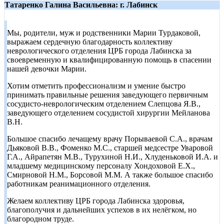
Татаренко Галина Васильевна: г. Лабинск
Мы, родители, муж и родственники Марии Турдаковой,
выражаем сердечную благодарность коллективу
неврологического отделения ЦРБ города Лабинска за
своевременную и квалифицированную помощь в спасении
нашей девочки Марии.
Хотим отметить профессионализм и умение быстро
принимать правильные решения заведующего первичным
сосудисто-неврологическим отделением Слепцова Я.В.,
заведующего отделением сосудистой хирургии Мейланова
В.Н.
Большое спасибо лечащему врачу Порываевой С.А., врачам
Дьяковой В.В., Фоменко М.С., старшей медсестре Уваровой
Г.А., Айрапетян М.В., Турухиной Н.И., Хлуденьковой И.А. и
младшему медицинскому персоналу Хондоховой Е.Х.,
Смирновой Н.М., Борсовой М.М. А также большое спасибо
работникам реанимационного отделения.
Желаем коллективу ЦРБ города Лабинска здоровья,
благополучия и дальнейших успехов в их нелёгком, но
благородном труде.